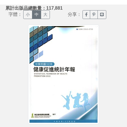
:::
累計出版品總數量：117,881
字體：
分享：
臉書分享(另開新視窗)
噗浪分享(另開新視
Line分享(另
小
中
大