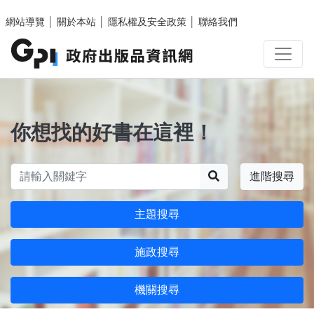
跳至主要內容區塊
網站導覽
│
關於本站
│
隱私權及安全政策
│
聯絡我們
你想找的好書在這裡！
搜尋
進階搜尋
主題搜尋
施政搜尋
機關搜尋