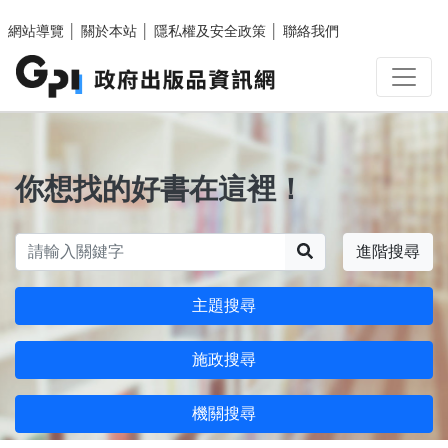
跳至主要內容區塊
網站導覽
│
關於本站
│
隱私權及安全政策
│
聯絡我們
你想找的好書在這裡！
搜尋
進階搜尋
主題搜尋
施政搜尋
機關搜尋