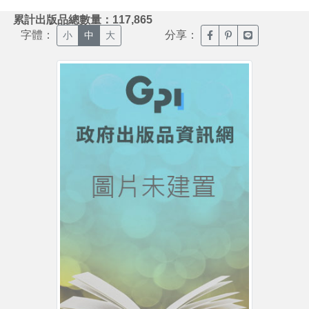
:::
累計出版品總數量：117,865
字體：
分享：
臉書分享(另開新視窗)
噗浪分享(另開新視
Line分享(另
小
中
大