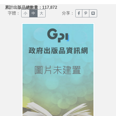
:::
累計出版品總數量：117,872
字體：
分享：
臉書分享(另開新視窗)
噗浪分享(另開新視
Line分享(另
小
中
大