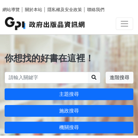
跳至主要內容區塊
網站導覽
│
關於本站
│
隱私權及安全政策
│
聯絡我們
你想找的好書在這裡！
搜尋
進階搜尋
主題搜尋
施政搜尋
機關搜尋