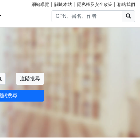
網站導覽
│
關於本站
│
隱私權及安全政策
│
聯絡我們
搜
搜尋
進階搜尋
機關搜尋