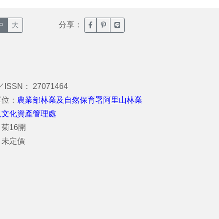
分享：
臉書分享(另開新視窗)
噗浪分享(另開新視窗)
Line分享(另開新視窗)
中
大
／ISSN： 27071464
單位：
農業部林業及自然保育署阿里山林業
及文化資產管理處
菊16開
：未定價