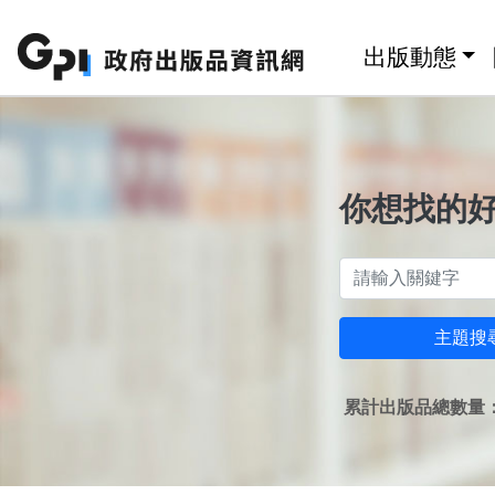
跳至主要內容區塊
:::
出版動態
你想找的
主題搜
累計出版品總數量：1