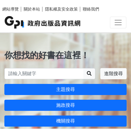
跳至主要內容區塊
網站導覽
│
關於本站
│
隱私權及安全政策
│
聯絡我們
你想找的好書在這裡！
搜尋
進階搜尋
主題搜尋
施政搜尋
機關搜尋