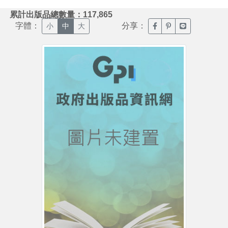
:::
累計出版品總數量：117,865
字體：
分享：
臉書分享(另開新視窗)
噗浪分享(另開新視
Line分享(另
小
中
大