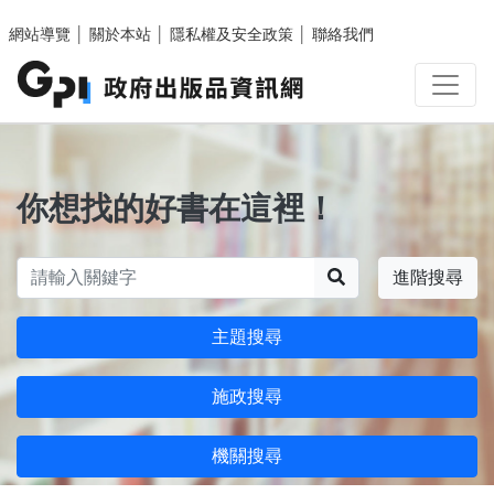
跳至主要內容區塊
網站導覽
│
關於本站
│
隱私權及安全政策
│
聯絡我們
你想找的好書在這裡！
搜尋
進階搜尋
主題搜尋
施政搜尋
機關搜尋