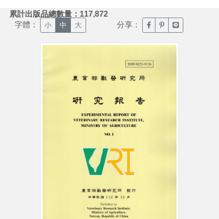
:::
累計出版品總數量：117,872
字體：
分享：
臉書分享(另開新視窗)
噗浪分享(另開新視
Line分享(另
小
中
大