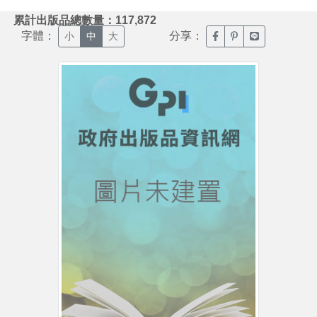
:::
累計出版品總數量：117,872
字體：
分享：
臉書分享(另開新視窗)
噗浪分享(另開新視
Line分享(另
小
中
大