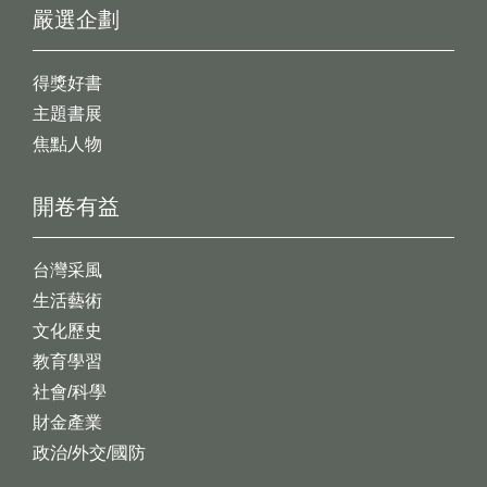
嚴選企劃
得獎好書
主題書展
焦點人物
開卷有益
台灣采風
生活藝術
文化歷史
教育學習
社會/科學
財金產業
政治/外交/國防