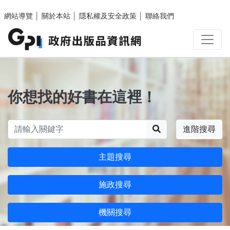
跳至主要內容區塊
網站導覽
│
關於本站
│
隱私權及安全政策
│
聯絡我們
你想找的好書在這裡！
搜尋
進階搜尋
主題搜尋
施政搜尋
機關搜尋