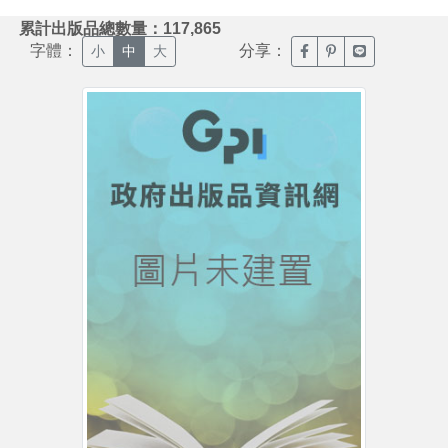
:::
累計出版品總數量：117,865
字體：
分享：
臉書分享(另開新視窗)
噗浪分享(另開新視
Line分享(另
小
中
大