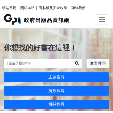
跳至主要內容區塊
網站導覽
│
關於本站
│
隱私權及安全政策
│
聯絡我們
你想找的好書在這裡！
搜尋
進階搜尋
主題搜尋
施政搜尋
機關搜尋