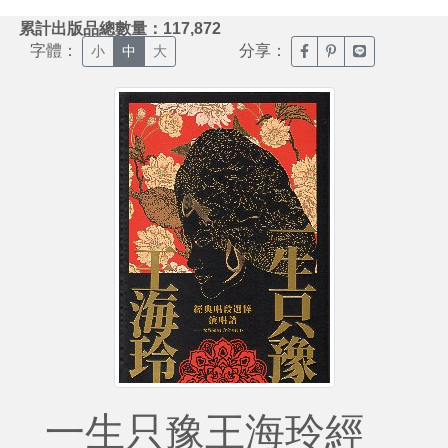
:::
累計出版品總數量：117,872
字體：
分享：
臉書分享(另開新視窗)
噗浪分享(另開新視
Line分享(另
小
中
大
一生只豫王海玲經