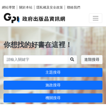
跳至主要內容區塊
網站導覽
│
關於本站
│
隱私權及安全政策
│
聯絡我們
你想找的好書在這裡！
搜尋
進階搜尋
主題搜尋
施政搜尋
機關搜尋