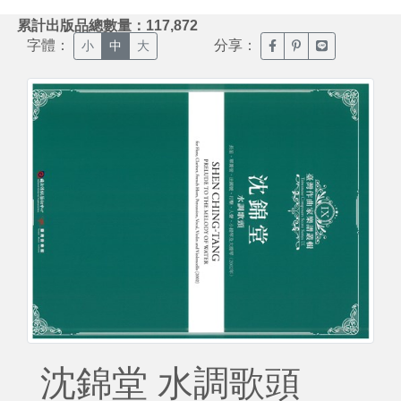
:::
累計出版品總數量：117,872
字體：
分享：
臉書分享(另開新視窗)
噗浪分享(另開新視
Line分享(另
小
中
大
沈錦堂 水調歌頭