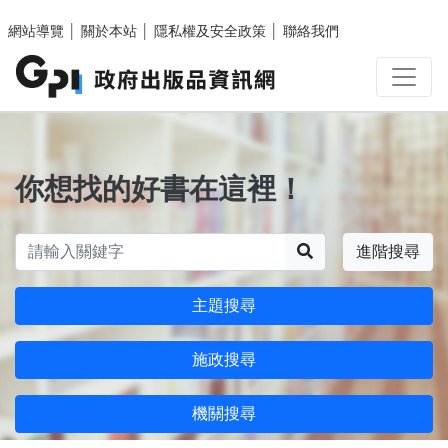
跳至主要內容區塊
網站導覽
│
關於本站
│
隱私權及安全政策
│
聯絡我們
你想找的好書在這裡！
搜尋
進階搜尋
主題搜尋
施政搜尋
機關搜尋