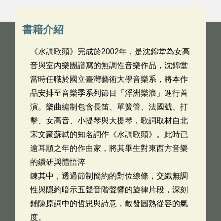
書籍介紹
《水調歌頭》完成於2002年，是沈錦堂為女高
音與室內樂團譜寫的無調性音樂作品，沈錦堂
當時任職於國立臺灣藝術大學音樂系，將本作
品安排至音樂季系列節目「浮洲樂浪」進行首
演。樂曲編制包含長笛、單簧管、法國號、打
擊、女高音、小提琴與大提琴，歌詞取材自北
宋文豪蘇軾的知名詞作《水調歌頭》。此時已
逾耳順之年的作曲家，將其畢生對東西方音樂
的鑽研與體悟淬
鍊其中，透過節制簡約的對位線條，交織無調
性與隱約暗示五聲音階聲響的旋律片段，深刻
鋪陳原詞中的哲思與詩意，散發圓熟從容的氣
度。