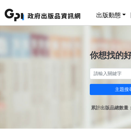
跳至主要內容區塊
:::
出版動態
你想找的
主題搜
累計出版品總數量：1