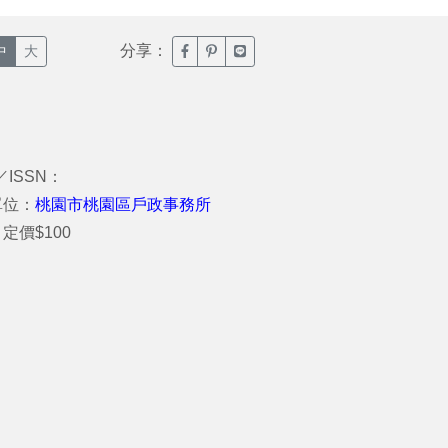
分享：
臉書分享(另開新視窗)
噗浪分享(另開新視窗)
Line分享(另開新視窗)
中
大
／ISSN：
單位：
桃園市桃園區戶政事務所
定價$100