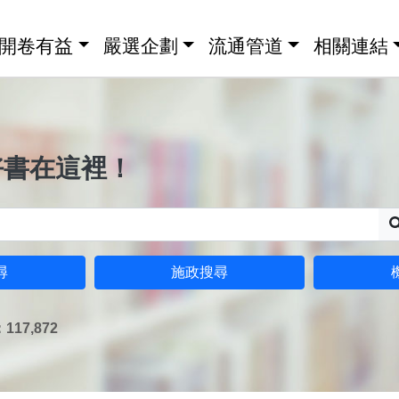
開卷有益
嚴選企劃
流通管道
相關連結
好書在這裡！
尋
施政搜尋
17,872