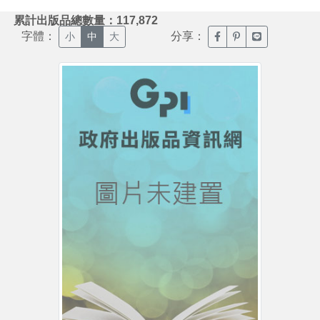
:::
累計出版品總數量：117,872
字體：
分享：
臉書分享(另開新視窗)
噗浪分享(另開新視
Line分享(另
小
中
大