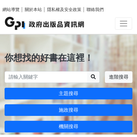
跳至主要內容區塊
網站導覽
│
關於本站
│
隱私權及安全政策
│
聯絡我們
你想找的好書在這裡！
搜尋
進階搜尋
主題搜尋
施政搜尋
機關搜尋