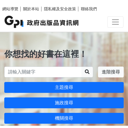
跳至主要內容區塊
網站導覽
│
關於本站
│
隱私權及安全政策
│
聯絡我們
你想找的好書在這裡！
搜尋
進階搜尋
主題搜尋
施政搜尋
機關搜尋