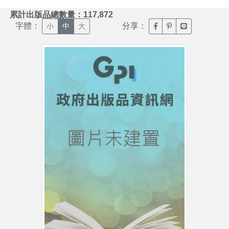
:::
累計出版品總數量：117,872
字體：
分享：
臉書分享(另開新視窗)
噗浪分享(另開新視
Line分享(另
小
中
大