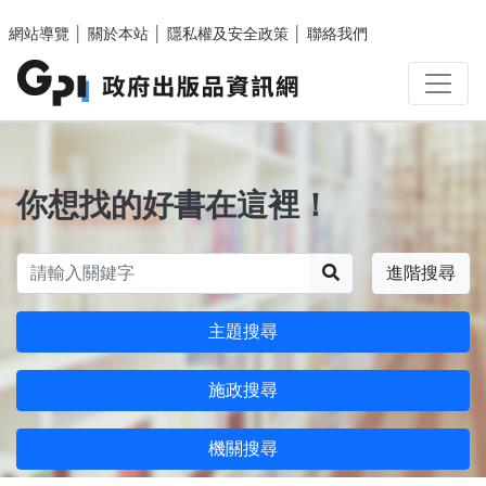
跳至主要內容區塊
網站導覽
│
關於本站
│
隱私權及安全政策
│
聯絡我們
你想找的好書在這裡！
搜尋
進階搜尋
主題搜尋
施政搜尋
機關搜尋