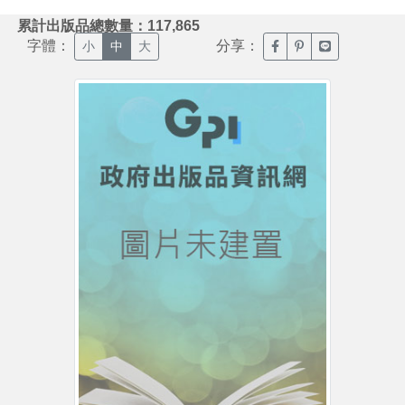
:::
累計出版品總數量：117,865
字體：
分享：
臉書分享(另開新視窗)
噗浪分享(另開新視
Line分享(另
小
中
大