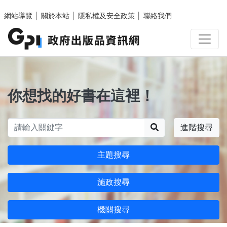
跳至主要內容區塊
網站導覽
│
關於本站
│
隱私權及安全政策
│
聯絡我們
你想找的好書在這裡！
搜尋
進階搜尋
主題搜尋
施政搜尋
機關搜尋