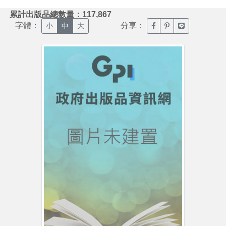
:::
累計出版品總數量：117,867
字體：
分享：
臉書分享(另開新視窗)
噗浪分享(另開新視
Line分享(另
小
中
大