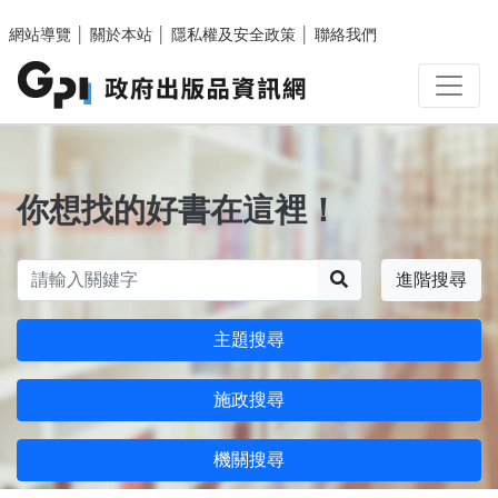
跳至主要內容區塊
網站導覽
│
關於本站
│
隱私權及安全政策
│
聯絡我們
你想找的好書在這裡！
搜尋
進階搜尋
主題搜尋
施政搜尋
機關搜尋