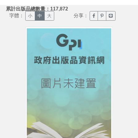
:::
累計出版品總數量：117,872
字體：
分享：
臉書分享(另開新視窗)
噗浪分享(另開新視
Line分享(另
小
中
大