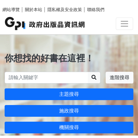
跳至主要內容區塊
網站導覽
│
關於本站
│
隱私權及安全政策
│
聯絡我們
你想找的好書在這裡！
搜尋
進階搜尋
主題搜尋
施政搜尋
機關搜尋