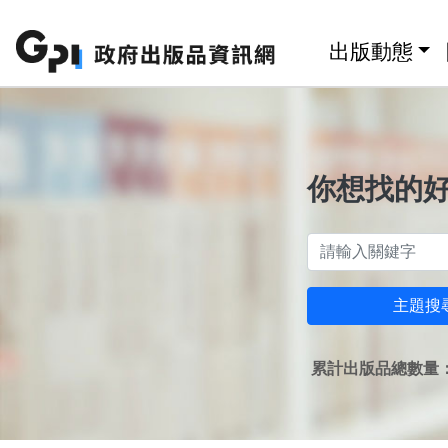
跳至主要內容區塊
:::
出版動態
你想找的
主題搜
累計出版品總數量：1