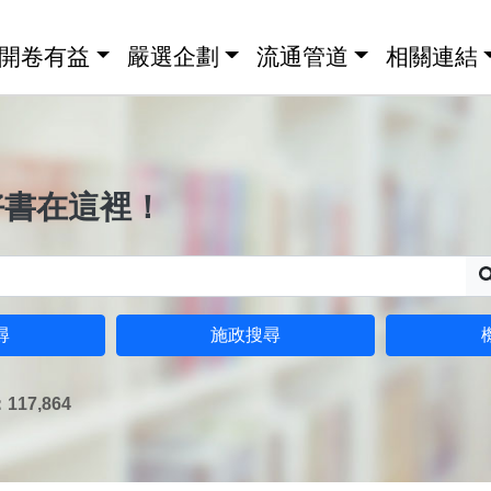
開卷有益
嚴選企劃
流通管道
相關連結
好書在這裡！
尋
施政搜尋
17,864