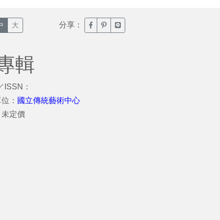
分享：
臉書分享(另開新視窗)
噗浪分享(另開新視窗)
Line分享(另開新視窗)
中
大
專輯
／ISSN：
單位：
國立傳統藝術中心
：未定價