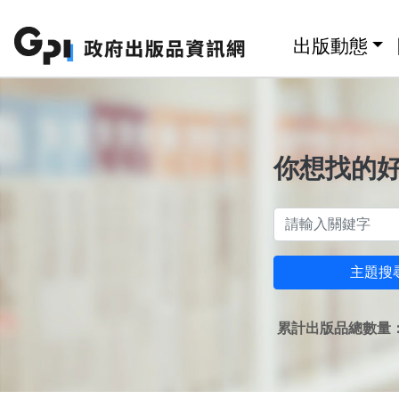
跳至主要內容區塊
:::
出版動態
你想找的
主題搜
累計出版品總數量：1