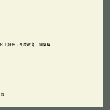
蚓土雞舍，食農教育，關懷據
9號