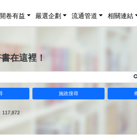
開卷有益
嚴選企劃
流通管道
相關連結
好書在這裡！
尋
施政搜尋
17,872