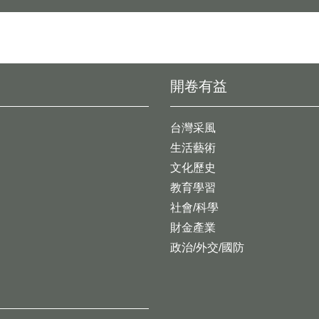
開卷有益
台灣采風
生活藝術
文化歷史
教育學習
社會/科學
財金產業
政治/外交/國防