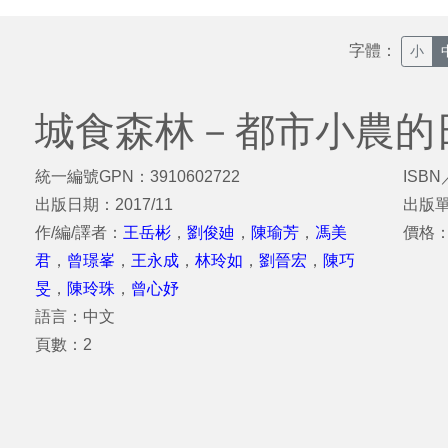
字體：
小
城食森林－都市小農的
統一編號GPN：3910602722
ISBN
出版日期：2017/11
出版
作/編/譯者：
王岳彬
，
劉俊廸
，
陳瑜芳
，
馮美
價格
君
，
曾璟峯
，
王永成
，
林玲如
，
劉晉宏
，
陳巧
旻
，
陳玲珠
，
曾心妤
語言：中文
頁數：2