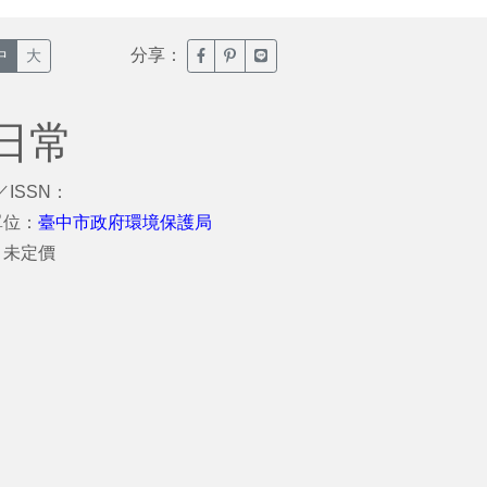
分享：
臉書分享(另開新視窗)
噗浪分享(另開新視窗)
Line分享(另開新視窗)
中
大
日常
／ISSN：
單位：
臺中市政府環境保護局
：未定價