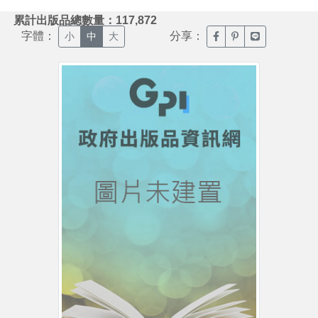
:::
累計出版品總數量：117,872
字體：
分享：
臉書分享(另開新視窗)
噗浪分享(另開新視
Line分享(另
小
中
大