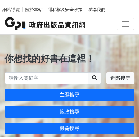
跳至主要內容區塊
網站導覽
│
關於本站
│
隱私權及安全政策
│
聯絡我們
你想找的好書在這裡！
搜尋
進階搜尋
主題搜尋
施政搜尋
機關搜尋