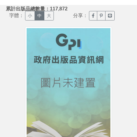
:::
累計出版品總數量：117,872
字體：
分享：
臉書分享(另開新視窗)
噗浪分享(另開新視
Line分享(另
小
中
大