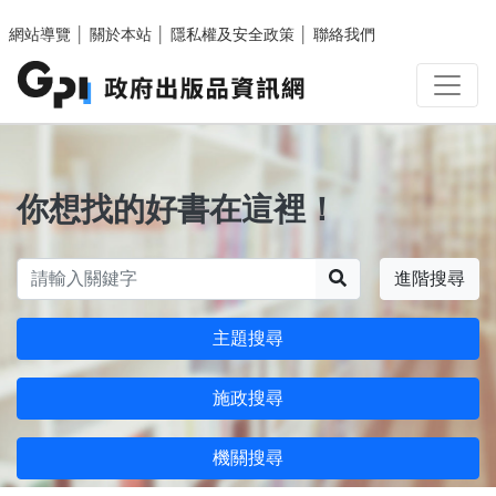
跳至主要內容區塊
網站導覽
│
關於本站
│
隱私權及安全政策
│
聯絡我們
你想找的好書在這裡！
搜尋
進階搜尋
主題搜尋
施政搜尋
機關搜尋