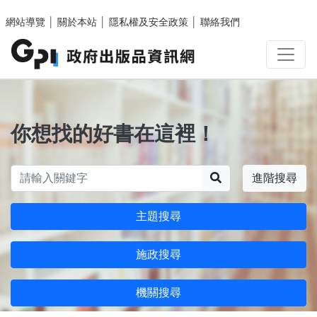
跳至主要內容區塊
網站導覽
│
關於本站
│
隱私權及安全政策
│
聯絡我們
你想找的好書在這裡！
搜尋
進階搜尋
主題搜尋
施政搜尋
機關搜尋