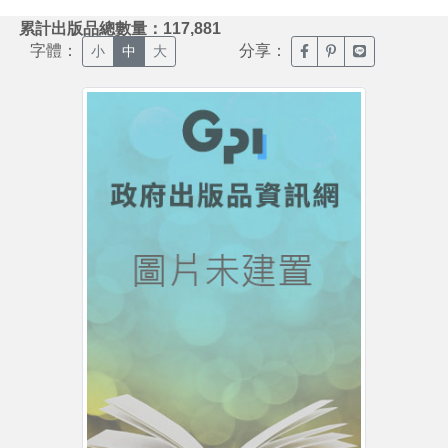
:::
累計出版品總數量：117,881
字體：
分享：
臉書分享(另開新視窗)
噗浪分享(另開新視
Line分享(另
小
中
大