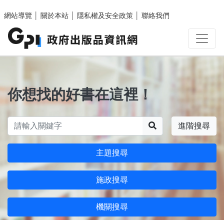
跳至主要內容區塊
網站導覽
│
關於本站
│
隱私權及安全政策
│
聯絡我們
你想找的好書在這裡！
搜尋
進階搜尋
主題搜尋
施政搜尋
機關搜尋