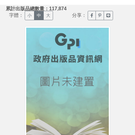
:::
累計出版品總數量：117,874
字體：
分享：
臉書分享(另開新視窗)
噗浪分享(另開新視
Line分享(另
小
中
大