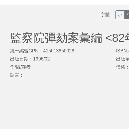
字體：
小
監察院彈劾案彙編 <82
統一編號GPN：415013850028
ISBN
出版日期：1996/02
出版
作/編/譯者：
價格
語言：