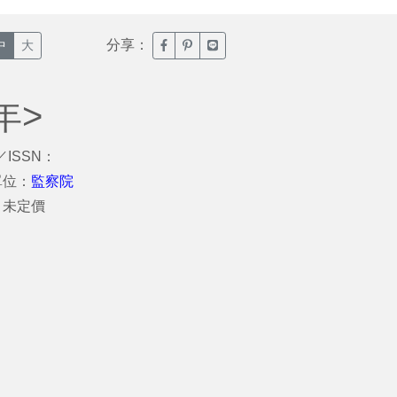
分享：
臉書分享(另開新視窗)
噗浪分享(另開新視窗)
Line分享(另開新視窗)
中
大
年>
／ISSN：
單位：
監察院
：未定價