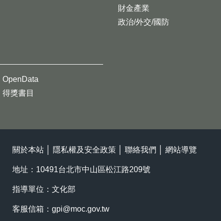
財金產業
政治/外交/國防
OpenData
得獎書目
關於本站
│
隱私權及安全政策
│
聯絡我們
│
網站導覽
地址：10491台北市中山區松江路209號
指導單位：文化部
客服信箱：
gpi@moc.gov.tw