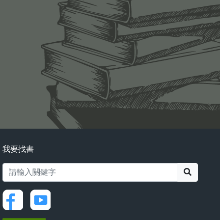
我要找書
搜尋