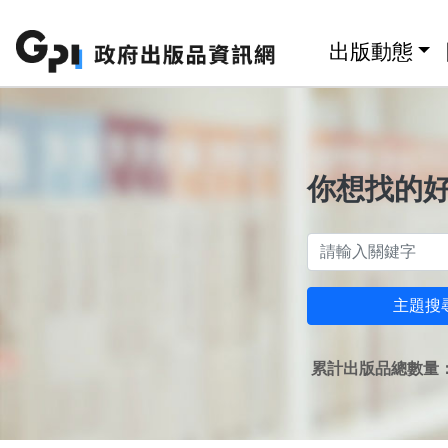
跳至主要內容區塊
:::
出版動態
你想找的
主題搜
累計出版品總數量：1