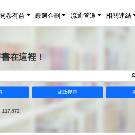
開卷有益
嚴選企劃
流通管道
相關連結
好書在這裡！
尋
施政搜尋
17,872