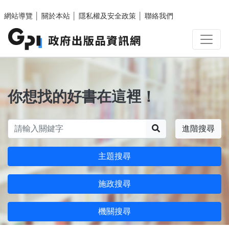
跳至主要內容區塊
網站導覽
│
關於本站
│
隱私權及安全政策
│
聯絡我們
你想找的好書在這裡！
搜尋
進階搜尋
主題搜尋
施政搜尋
機關搜尋