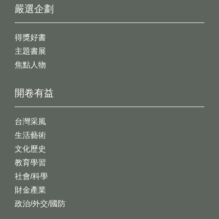
嚴選企劃
得獎好書
主題書展
焦點人物
開卷有益
台灣采風
生活藝術
文化歷史
教育學習
社會/科學
財金產業
政治/外交/國防