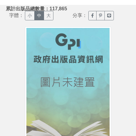
:::
累計出版品總數量：117,865
字體：
分享：
臉書分享(另開新視窗)
噗浪分享(另開新視
Line分享(另
小
中
大