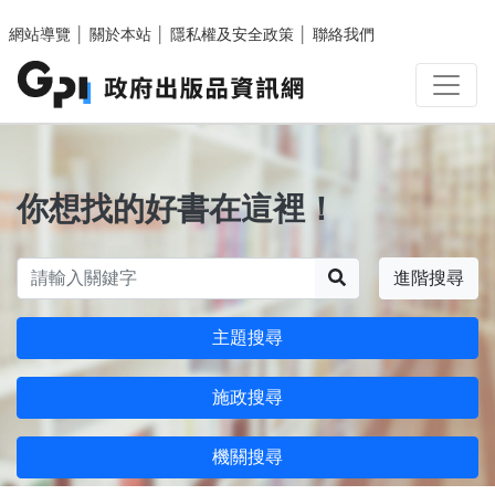
跳至主要內容區塊
網站導覽
│
關於本站
│
隱私權及安全政策
│
聯絡我們
你想找的好書在這裡！
搜尋
進階搜尋
主題搜尋
施政搜尋
機關搜尋