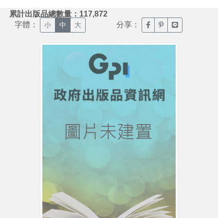
:::
累計出版品總數量：117,872
字體：
分享：
臉書分享(另開新視窗)
噗浪分享(另開新視
Line分享(另
小
中
大