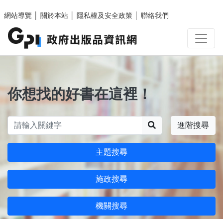
跳至主要內容區塊
網站導覽
│
關於本站
│
隱私權及安全政策
│
聯絡我們
你想找的好書在這裡！
搜尋
進階搜尋
主題搜尋
施政搜尋
機關搜尋