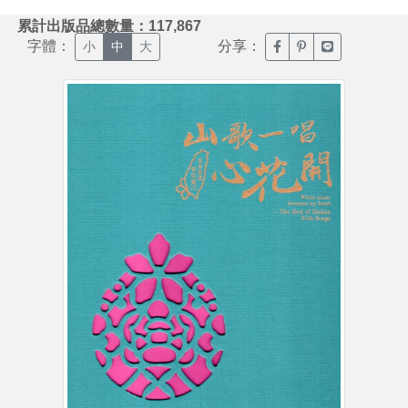
:::
累計出版品總數量：117,867
字體：
分享：
臉書分享(另開新視窗)
噗浪分享(另開新視
Line分享(另
小
中
大