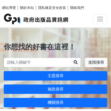
跳至主要內容區塊
網站導覽
│
關於本站
│
隱私權及安全政策
│
聯絡我們
你想找的好書在這裡！
搜尋
進階搜尋
主題搜尋
施政搜尋
機關搜尋