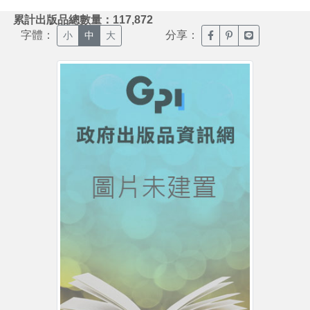
:::
累計出版品總數量：117,872
字體：
分享：
臉書分享(另開新視窗)
噗浪分享(另開新視
Line分享(另
小
中
大