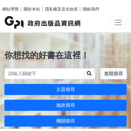
跳至主要內容區塊
網站導覽
│
關於本站
│
隱私權及安全政策
│
聯絡我們
你想找的好書在這裡！
搜尋
進階搜尋
主題搜尋
施政搜尋
機關搜尋