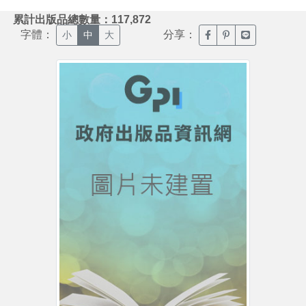
:::
累計出版品總數量：117,872
字體：
分享：
臉書分享(另開新視窗)
噗浪分享(另開新視
Line分享(另
小
中
大