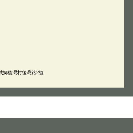
車城鄉後灣村後灣路2號