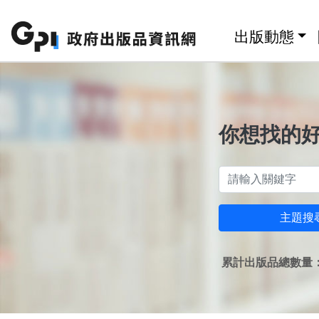
跳至主要內容區塊
:::
出版動態
你想找的
主題搜
累計出版品總數量：1