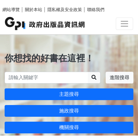
跳至主要內容區塊
網站導覽
│
關於本站
│
隱私權及安全政策
│
聯絡我們
你想找的好書在這裡！
搜尋
進階搜尋
主題搜尋
施政搜尋
機關搜尋