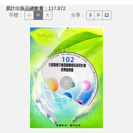
:::
累計出版品總數量：117,872
字體：
分享：
臉書分享(另開新視窗)
噗浪分享(另開新視
Line分享(另
小
中
大