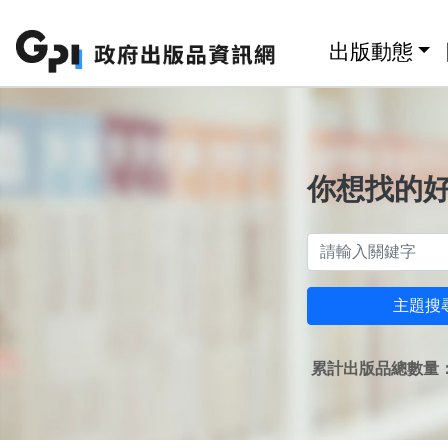
跳至主要內容區塊
:::
出版動態
你想找的
主題搜
累計出版品總數量：1