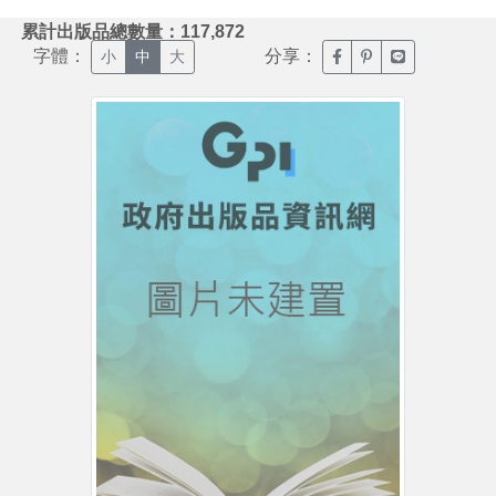
:::
累計出版品總數量：117,872
字體：
分享：
臉書分享(另開新視窗)
噗浪分享(另開新視
Line分享(另
小
中
大