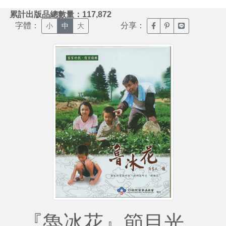
:::
累計出版品總數量：117,872
字體：
分享：
臉書分享(另開新視窗)
噗浪分享(另開新視
Line分享(另
小
中
大
『魯冰花』節目光