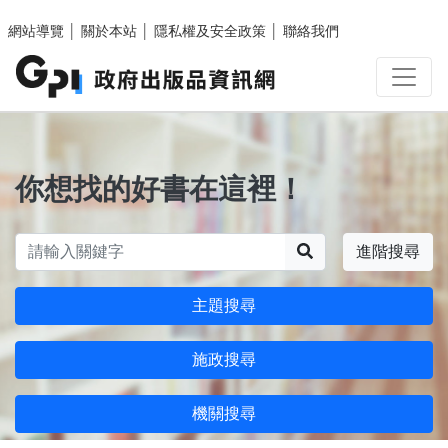
跳至主要內容區塊
網站導覽
│
關於本站
│
隱私權及安全政策
│
聯絡我們
你想找的好書在這裡！
搜尋
進階搜尋
主題搜尋
施政搜尋
機關搜尋