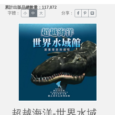
:::
累計出版品總數量：117,872
字體：
分享：
臉書分享(另開新視窗)
噗浪分享(另開新視
Line分享(另
小
中
大
超越海洋-世界水域