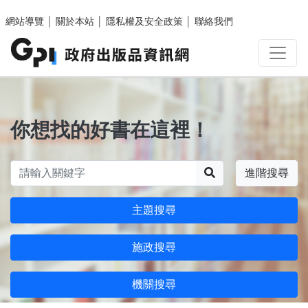
跳至主要內容區塊
網站導覽
│
關於本站
│
隱私權及安全政策
│
聯絡我們
你想找的好書在這裡！
搜尋
進階搜尋
主題搜尋
施政搜尋
機關搜尋