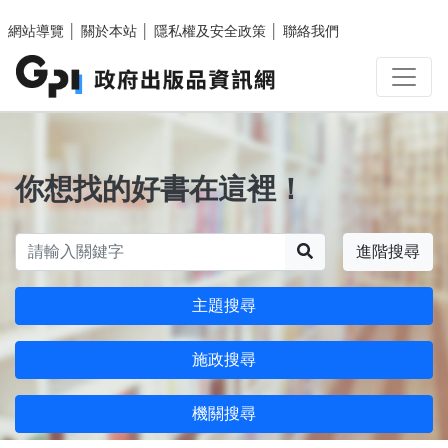
跳至主要內容區塊
網站導覽
│
關於本站
│
隱私權及安全政策
│
聯絡我們
你想找的好書在這裡！
搜尋
進階搜尋
主題搜尋
施政搜尋
機關搜尋