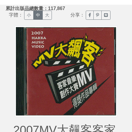
:::
累計出版品總數量：117,867
字體：
分享：
臉書分享(另開新視窗)
噗浪分享(另開新視
Line分享(另
小
中
大
2007MV大飆客客家