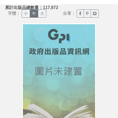
:::
累計出版品總數量：117,872
字體：
分享：
臉書分享(另開新視窗)
噗浪分享(另開新視
Line分享(另
小
中
大