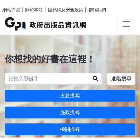
跳至主要內容區塊
網站導覽
│
關於本站
│
隱私權及安全政策
│
聯絡我們
你想找的好書在這裡！
搜尋
進階搜尋
主題搜尋
施政搜尋
機關搜尋