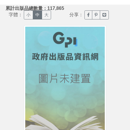
:::
累計出版品總數量：117,865
字體：
分享：
臉書分享(另開新視窗)
噗浪分享(另開新視
Line分享(另
小
中
大