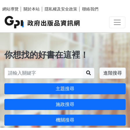
跳至主要內容區塊
網站導覽
│
關於本站
│
隱私權及安全政策
│
聯絡我們
你想找的好書在這裡！
搜尋
進階搜尋
主題搜尋
施政搜尋
機關搜尋