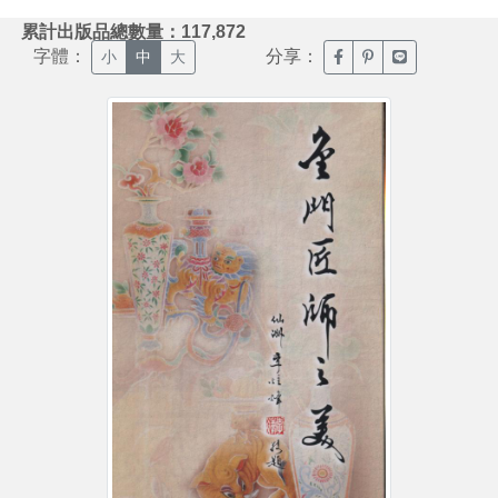
:::
累計出版品總數量：117,872
字體：
分享：
臉書分享(另開新視窗)
噗浪分享(另開新視
Line分享(另
小
中
大