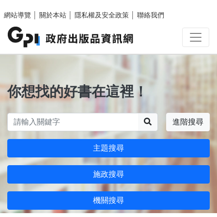
跳至主要內容區塊
網站導覽
│
關於本站
│
隱私權及安全政策
│
聯絡我們
你想找的好書在這裡！
搜尋
進階搜尋
主題搜尋
施政搜尋
機關搜尋