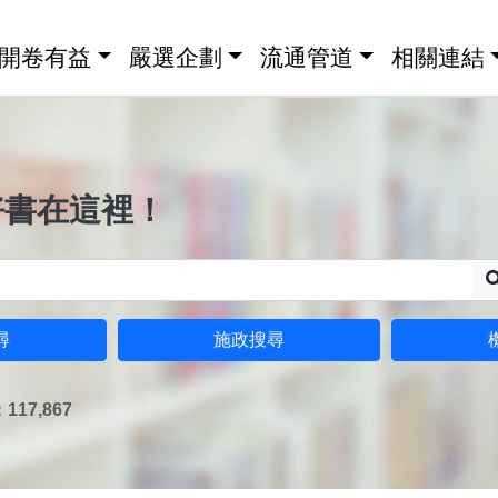
開卷有益
嚴選企劃
流通管道
相關連結
好書在這裡！
尋
施政搜尋
17,867