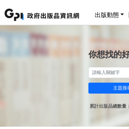
跳至主要內容區塊
:::
出版動態
你想找的
主題搜
累計出版品總數量：1