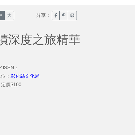
分享：
臉書分享(另開新視窗)
噗浪分享(另開新視窗)
Line分享(另開新視窗)
中
大
蹟深度之旅精華
／ISSN：
單位：
彰化縣文化局
定價$100