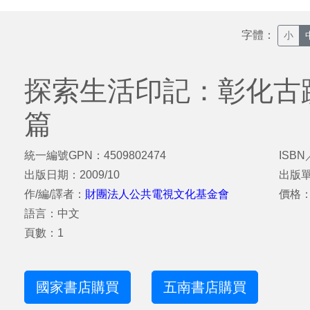
字體：
小
探索生活印記：彰化古
篇
統一編號GPN：4509802474
ISBN
出版日期：2009/10
出版
作/編/譯者：
財團法人公共電視文化基金會
價格：
語言：中文
頁數：1
國家書店購買
五南書店購買