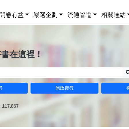
開卷有益
嚴選企劃
流通管道
相關連結
好書在這裡！
尋
施政搜尋
17,867