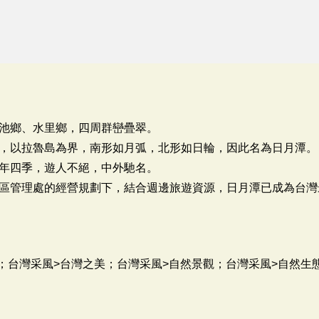
池鄉、水里鄉，四周群巒疊翠。
，以拉魯島為界，南形如月弧，北形如日輪，因此名為日月潭。
年四季，遊人不絕，中外馳名。
區管理處的經營規劃下，結合週邊旅遊資源，日月潭已成為台灣
美；台灣采風>台灣之美；台灣采風>自然景觀；台灣采風>自然生