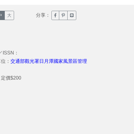
分享：
臉書分享(另開新視窗)
噗浪分享(另開新視窗)
Line分享(另開新視窗)
中
大
／ISSN：
單位：
交通部觀光署日月潭國家風景區管理
定價$200