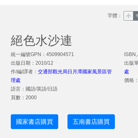
字體：
小
絕色水沙連
統一編號GPN：4509904571
ISBN
出版日期：2010/12
出版
作/編/譯者：
交通部觀光局日月潭國家風景區管
處
理處
價格：
語言：國語/英語/日語
頁數：2000
國家書店購買
五南書店購買