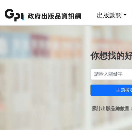
跳至主要內容區塊
:::
出版動態
你想找的
主題搜
累計出版品總數量：1