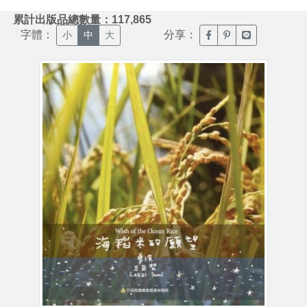
:::
累計出版品總數量：117,865
字體：
分享：
臉書分享(另開新視窗)
噗浪分享(另開新視
Line分享(另
小
中
大