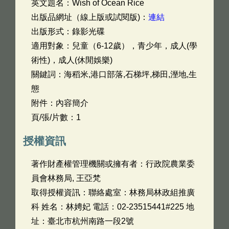
英文題名：
Wish of Ocean Rice
出版品網址（線上版或試閱版)：
連結
出版形式：錄影光碟
適用對象：兒童（6-12歲），青少年，成人(學
術性)，成人(休閒娛樂)
關鍵詞：海稻米,港口部落,石梯坪,梯田,溼地,生
態
附件：內容簡介
頁/張/片數：1
授權資訊
著作財產權管理機關或擁有者：行政院農業委
員會林務局, 王亞梵
取得授權資訊：聯絡處室：林務局林政組推廣
科 姓名：林娉妃 電話：02-23515441#225 地
址：臺北市杭州南路一段2號