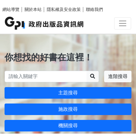
跳至主要內容區塊
網站導覽
│
關於本站
│
隱私權及安全政策
│
聯絡我們
你想找的好書在這裡！
搜尋
進階搜尋
主題搜尋
施政搜尋
機關搜尋