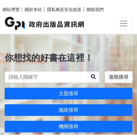
跳至主要內容區塊
網站導覽
│
關於本站
│
隱私權及安全政策
│
聯絡我們
你想找的好書在這裡！
搜尋
進階搜尋
主題搜尋
施政搜尋
機關搜尋