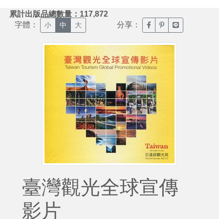
:::
累計出版品總數量：117,872
字體：
分享：
臉書分享(另開新視窗)
噗浪分享(另開新視
Line分享(另
小
中
大
臺灣觀光全球宣傳
影片