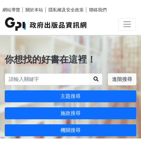
跳至主要內容區塊
網站導覽
│
關於本站
│
隱私權及安全政策
│
聯絡我們
你想找的好書在這裡！
搜尋
進階搜尋
主題搜尋
施政搜尋
機關搜尋