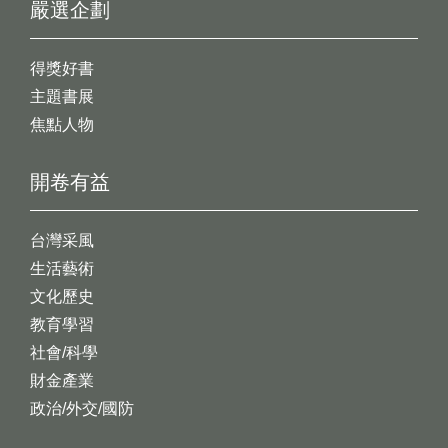
嚴選企劃
得獎好書
主題書展
焦點人物
開卷有益
台灣采風
生活藝術
文化歷史
教育學習
社會/科學
財金產業
政治/外交/國防