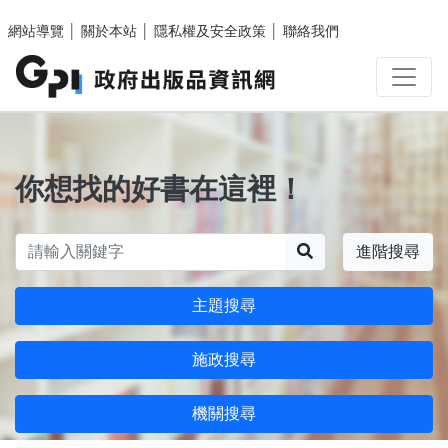
跳至主要內容區塊
網站導覽
│
關於本站
│
隱私權及安全政策
│
聯絡我們
你想找的好書在這裡！
搜尋
進階搜尋
主題搜尋
施政搜尋
機關搜尋