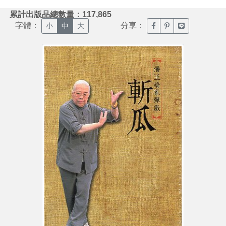
:::
累計出版品總數量：117,865
字體：
分享：
臉書分享(另開新視窗)
噗浪分享(另開新視
Line分享(另
小
中
大