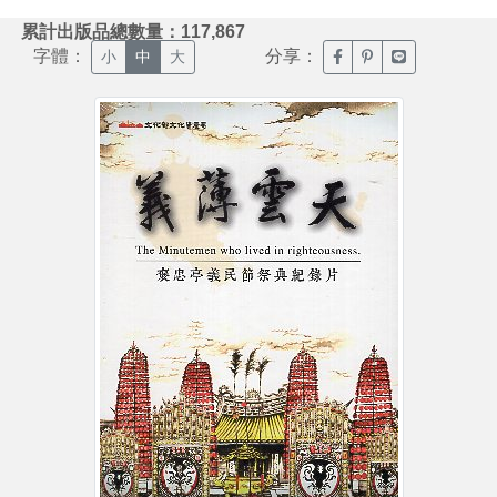
:::
累計出版品總數量：117,867
字體：
分享：
臉書分享(另開新視窗)
噗浪分享(另開新視
Line分享(另
小
中
大