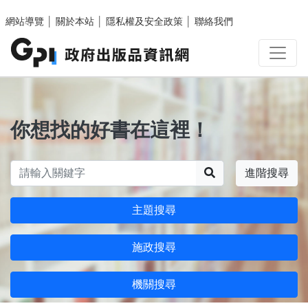
跳至主要內容區塊
網站導覽
│
關於本站
│
隱私權及安全政策
│
聯絡我們
你想找的好書在這裡！
搜尋
進階搜尋
主題搜尋
施政搜尋
機關搜尋