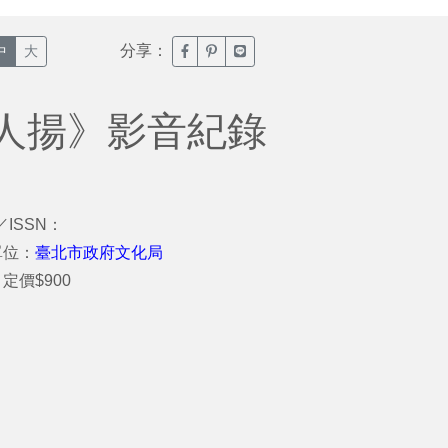
分享：
臉書分享(另開新視窗)
噗浪分享(另開新視窗)
Line分享(另開新視窗)
中
大
人揚》影音紀錄
／ISSN：
單位：
臺北市政府文化局
定價$900