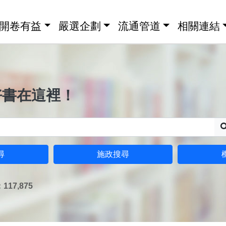
開卷有益
嚴選企劃
流通管道
相關連結
好書在這裡！
尋
施政搜尋
17,875