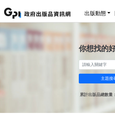
跳至主要內容區塊
:::
出版動態
你想找的
主題搜
累計出版品總數量：1