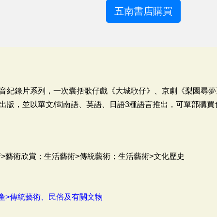
五南書店購買
音紀錄片系列，一次囊括歌仔戲《大城歌仔》、京劇《梨園尋夢
出版，並以華文/閩南語、英語、日語3種語言推出，可單部購買
術>藝術欣賞；生活藝術>傳統藝術；生活藝術>文化歷史
產>傳統藝術、民俗及有關文物