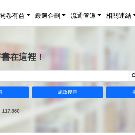
開卷有益
嚴選企劃
流通管道
相關連結
好書在這裡！
尋
施政搜尋
17,860