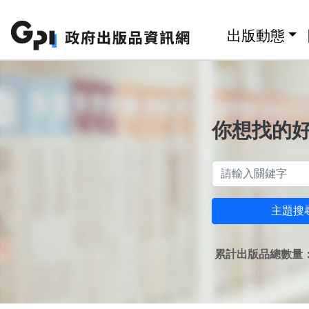
跳至主要內容區塊
:::
出版動態
你想找的
主題搜
累計出版品總數量：1