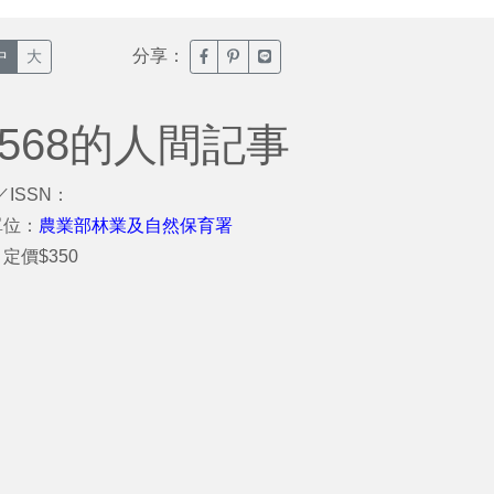
分享：
臉書分享(另開新視窗)
噗浪分享(另開新視窗)
Line分享(另開新視窗)
中
大
/568的人間記事
／ISSN：
單位：
農業部林業及自然保育署
定價$350