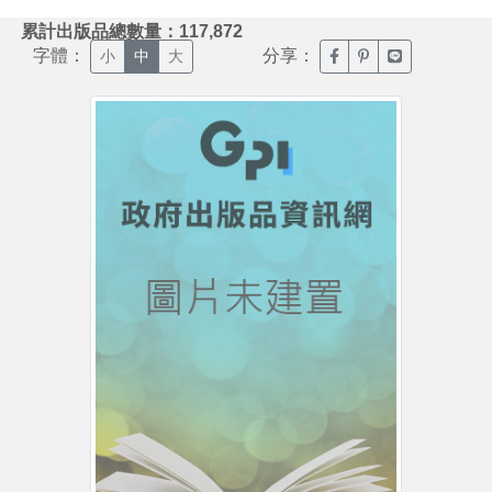
:::
累計出版品總數量：117,872
字體：
分享：
臉書分享(另開新視窗)
噗浪分享(另開新視
Line分享(另
小
中
大