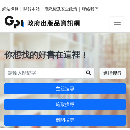
跳至主要內容區塊
網站導覽
│
關於本站
│
隱私權及安全政策
│
聯絡我們
你想找的好書在這裡！
搜尋
進階搜尋
主題搜尋
施政搜尋
機關搜尋