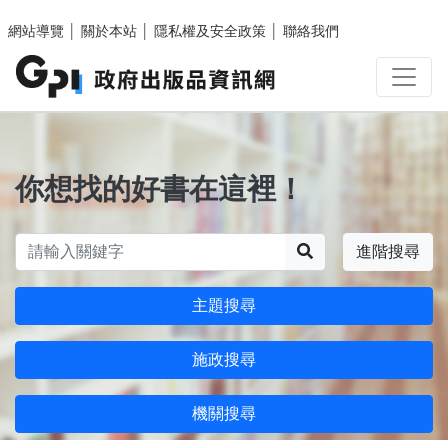
跳至主要內容區塊
網站導覽
│
關於本站
│
隱私權及安全政策
│
聯絡我們
你想找的好書在這裡！
搜尋
進階搜尋
主題搜尋
施政搜尋
機關搜尋