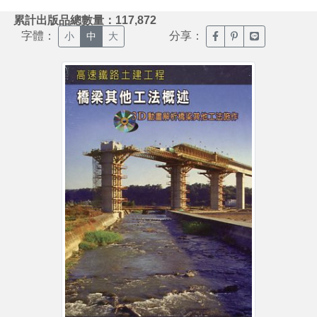
:::
累計出版品總數量：117,872
字體：
分享：
臉書分享(另開新視窗)
噗浪分享(另開新視
Line分享(另
小
中
大